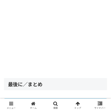
最後に／まとめ
１．雨を理由に保育園を休んでも大丈夫です。
メニュー
ホーム
検索
トップ
サイドバー