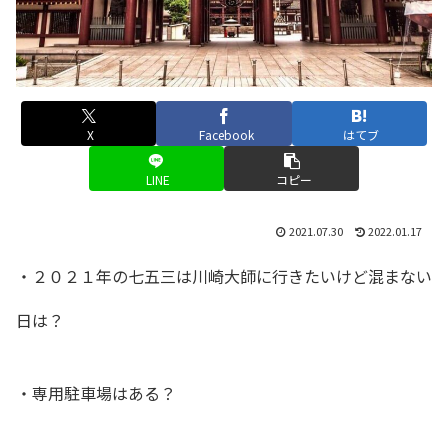
X
Facebook
はてブ
LINE
コピー
2021.07.30
2022.01.17
・２０２１年の七五三は川崎大師に行きたいけど混まない
日は？
・専用駐車場はある？