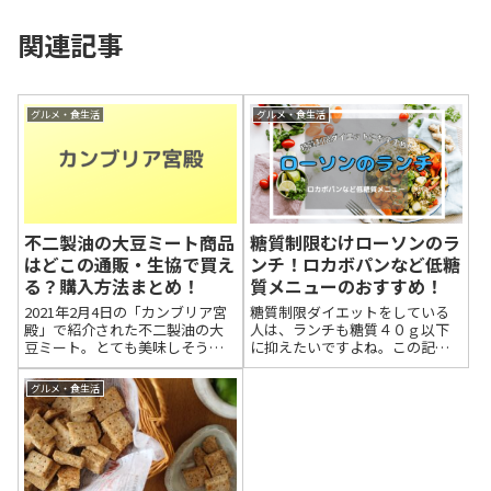
関連記事
グルメ・食生活
グルメ・食生活
不二製油の大豆ミート商品
糖質制限むけローソンのラ
はどこの通販・生協で買え
ンチ！ロカボパンなど低糖
る？購入方法まとめ！
質メニューのおすすめ！
2021年2月4日の「カンブリア宮
糖質制限ダイエットをしている
殿」で紹介された不二製油の大
人は、ランチも糖質４０ｇ以下
豆ミート。とても美味しそうな
に抑えたいですよね。この記事
大豆ミートで、ぜひ食べてみた
では、ローソンで、糖質を４０
くなりました。そこで、不二製
ｇ以下におさえてランチを買う
グルメ・食生活
油の大豆ミート商品が購入でき
ときのおすすめメニューをご紹
る通販があるのか、購入方法を
介します。出来れば、自炊して、
チェックしてみました。不二製
糖質制限をしたいけど、手軽に
油の大豆ミ...
買えるコンビニ...