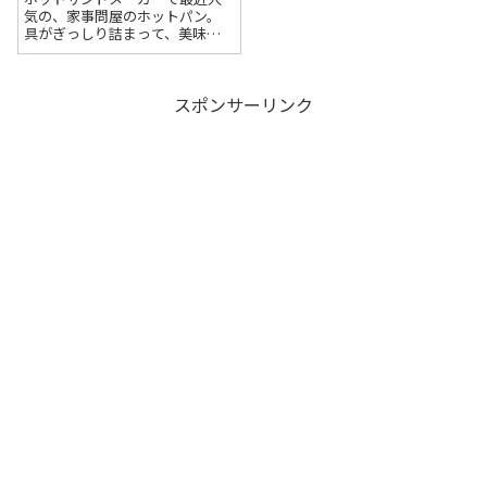
気の、家事問屋のホットパン。
具がぎっしり詰まって、美味し
そう…！ちょっと憧れますよ
ね。でも、価格を見てびっくり
した方も多いはず。普通のホッ
スポンサーリンク
トサンドメーカーは３０００円
くらいで買えますよね。「なん
でそんなに人気なの...