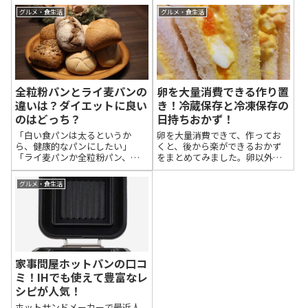
グルメ・食生活
グルメ・食生活
全粒粉パンとライ麦パンの
卵を大量消費できる作り置
違いは？ダイエットに良い
き！冷蔵保存と冷凍保存の
のはどっち？
日持ちおかず！
「白い食パンは太るというか
卵を大量消費できて、作ってお
ら、健康的なパンにしたい」
くと、後から楽ができるおかず
「ライ麦パンか全粒粉パン、ど
をまとめてみました。卵以外の
っちがダイエットにいいの？」
材料は必要のないレシピが殆ど
「味はどっちが美味しい？」ラ
です。卵がたくさん余ったとき
グルメ・食生活
イ麦パンと全粒粉パン、何がど
は、加熱してから冷凍しておく
う違うのか、わかりにくいです
と、日持ちがするし、後から楽
よね！この記事では、この二つ
ができます。冷蔵保存のものと、
のパンの違いをわかり...
冷凍保存のもの...
家事問屋ホットパンの口コ
ミ！IHでも使えて豊富なレ
シピが人気！
ホットサンドメーカーで最近人